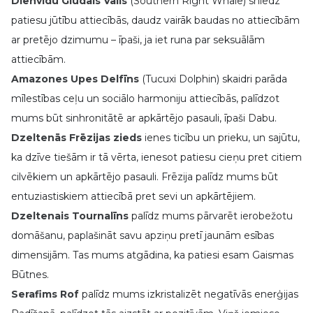
Dienvidu Gludais Valis
(Southern Right Whale) sniedz
patiesu jūtību attiecībās, daudz vairāk baudas no attiecībām
ar pretējo dzimumu – īpaši, ja iet runa par seksuālām
attiecībām.
Amazones Upes Delfīns
(Tucuxi Dolphin) skaidri parāda
mīlestības ceļu un sociālo harmoniju attiecībās, palīdzot
mums būt sinhronitātē ar apkārtējo pasauli, īpaši Dabu.
Dzeltenās Frēzijas zieds
ienes ticību un prieku, un sajūtu,
ka dzīve tiešām ir tā vērta, ienesot patiesu cieņu pret citiem
cilvēkiem un apkārtējo pasauli. Frēzija palīdz mums būt
entuziastiskiem attiecībā pret sevi un apkārtējiem.
Dzeltenais Tournalīns
palīdz mums pārvarēt ierobežotu
domāšanu, paplašināt savu apziņu pretī jaunām esības
dimensijām. Tas mums atgādina, ka patiesi esam Gaismas
Būtnes.
Serafims Rof
palīdz mums izkristalizēt negatīvās enerģijas