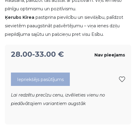
Radīšanā, palīdzot tās aizstāt ar pozitīvām. Viņš iemieso
pilnīgu optimismu un pozitīvismu.
Ķerubs Kirea
pastiprina pievilcību un sievišķību, palīdzot
sievietēm paaugstināt pašvērtējumu – viņa ienes dziļu
piepildījuma sajūtu un pašcieņu pret visu Esību.
28.00
-33.00
€
Nav pieejams
Iepriekšējs pasūtījums
Lai redzētu precīzu cenu, izvēlieties vienu no
piedāvātajiem variantiem augstāk