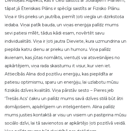
Dievišķais Aspekts, kas ir cieši saistīts ar Solārajiem Plāniem,
tāpat jā Ēteriskais Plāns ir spēcīgi saistīts ar Fizisko Plānu.
Viņa ir tīrs prieks un jautrība, piemīt ļoti viegla un dzirkstoša
iedaba. Viņai patīk bauda, un viņas enerģija palīdz mums
sevi patiesi mīlēt, tādus kādi esam, novērtēt savu
individualitāti. Viņa ir ļoti jautra Dieviete, kura uzmundrina un
piepilda katru dienu ar prieku un humoru. Viņa palīdz
ikvienam, kas jūtas nomākts, vientuļš vai atsvešinājies no
apkārtējiem, viņa rada skaistumu it visur, kur vien iet.
Attiecībās Alina dod pozitīvu enerģiju, kas piepildīta ar
patiesu optimismu, sparu un enerģiju, lai uzlabotu mūsu
fiziskās dzīves kvalitāti. Viņa pārstāv sesto – Pieres jeb
‘Trešās Acs’ čakru un palīdz mums savā dzīves stilā būt ātri
domājošiem, apķērīgiem un inteliģentiem. Alina palīdz
mums justies kontaktā ar visu un visiem un pastiprina mūsu
sociālo dzīvi, lai tā savienotos ar apkārtējo ļoti pozitīvā veidā.