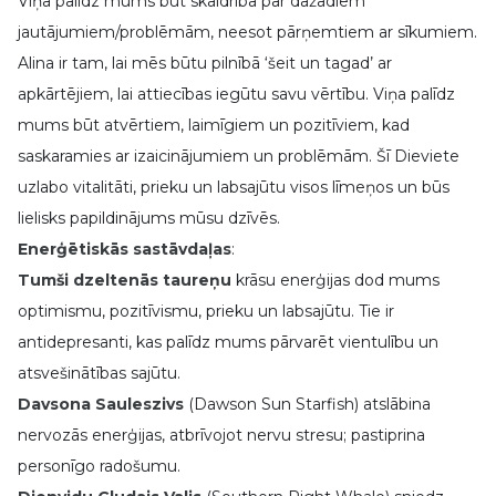
Viņa palīdz mums būt skaidrībā par dažādiem
jautājumiem/problēmām, neesot pārņemtiem ar sīkumiem.
Alina ir tam, lai mēs būtu pilnībā ‘šeit un tagad’ ar
apkārtējiem, lai attiecības iegūtu savu vērtību. Viņa palīdz
mums būt atvērtiem, laimīgiem un pozitīviem, kad
saskaramies ar izaicinājumiem un problēmām. Šī Dieviete
uzlabo vitalitāti, prieku un labsajūtu visos līmeņos un būs
lielisks papildinājums mūsu dzīvēs.
Enerģētiskās sastāvdaļas
:
Tumši dzeltenās taureņu
krāsu enerģijas dod mums
optimismu, pozitīvismu, prieku un labsajūtu. Tie ir
antidepresanti, kas palīdz mums pārvarēt vientulību un
atsvešinātības sajūtu.
Davsona Sauleszivs
(Dawson Sun Starfish) atslābina
nervozās enerģijas, atbrīvojot nervu stresu; pastiprina
personīgo radošumu.