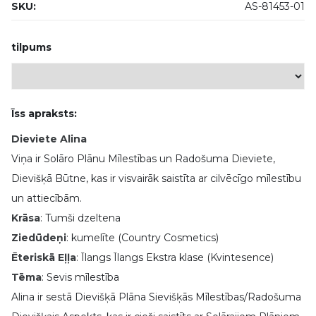
SKU:
AS-81453-01
tilpums
Īss apraksts:
Dieviete Alina
Viņa ir Solāro Plānu Mīlestības un Radošuma Dieviete,
Dievišķā Būtne, kas ir visvairāk saistīta ar cilvēcīgo mīlestību
un attiecībām.
Krāsa
: Tumši dzeltena
Ziedūdeņi
: kumelīte (Country Cosmetics)
Ēteriskā Eļļa
: Īlangs Īlangs Ekstra klase (Kvintesence)
Tēma
: Sevis mīlestība
Alina ir sestā Dievišķā Plāna Sievišķās Mīlestības/Radošuma