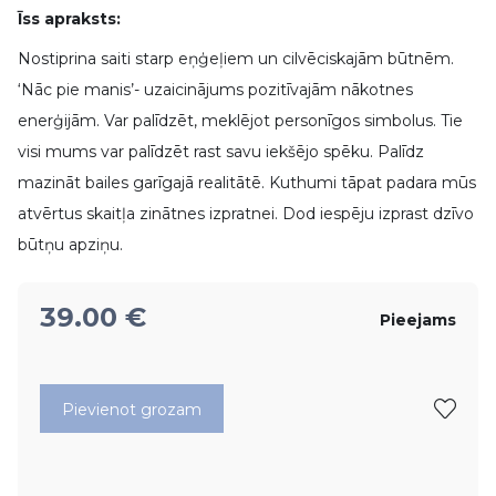
Īss apraksts:
Nostiprina saiti starp eņģeļiem un cilvēciskajām būtnēm.
‘Nāc pie manis’- uzaicinājums pozitīvajām nākotnes
enerģijām. Var palīdzēt, meklējot personīgos simbolus. Tie
visi mums var palīdzēt rast savu iekšējo spēku. Palīdz
mazināt bailes garīgajā realitātē. Kuthumi tāpat padara mūs
atvērtus skaitļa zinātnes izpratnei. Dod iespēju izprast dzīvo
būtņu apziņu.
39.00
€
Pieejams
Pievienot grozam