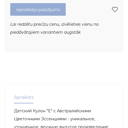
Iepriekšējs pasūtījums
Lai redzētu precīzu cenu, izvēlieties vienu no
piedāvātajiem variantiem augstāk
Apraksts
Детский Кулон "E" с Австралийскими
Цветочными Эссенциями - уникальное,
утонченное, вручную выдутое произведение