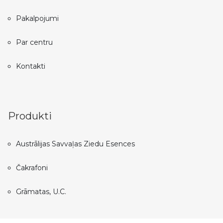
Pakalpojumi
Par centru
Kontakti
Produkti
Austrālijas Savvaļas Ziedu Esences
Čakrafoni
Grāmatas, U.C.