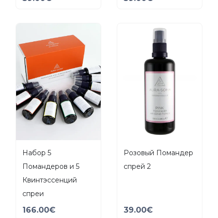
Набор 5
Розовый Помандер
Помандеров и 5
спрей 2
Квинтэссенций
спреи
166.00
€
39.00
€